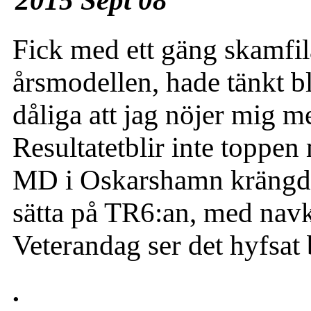
2015 Sept 08
Fick med ett gäng skamfila
årsmodellen, hade tänkt b
dåliga att jag nöjer mig me
Resultatetblir inte toppe
MD i Oskarshamn krängde 
sätta på TR6:an, med navk
Veterandag ser det hyfsat 
.