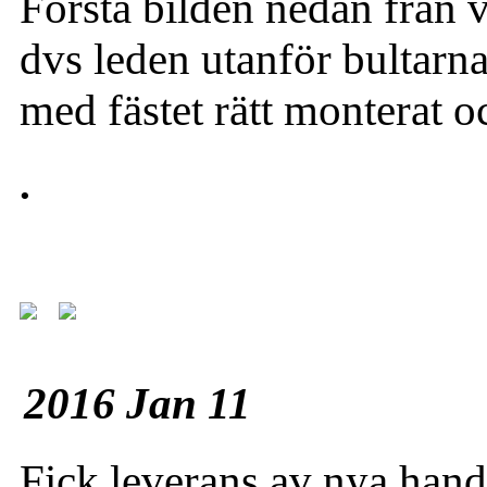
Första bilden nedan från v
dvs leden utanför bultarna
med fästet rätt monterat o
.
2016 Jan 11
Fick leverans av nya han