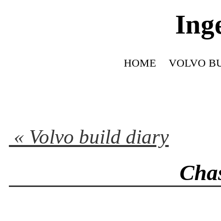
Ing
HOME
VOLVO BU
« Volvo build diary
Chas