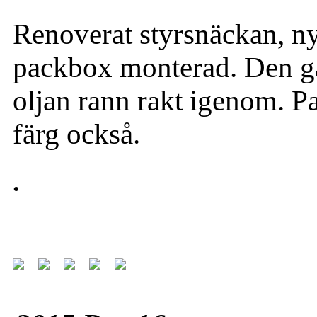
Renoverat styrsnäckan, n
packbox monterad. Den ga
oljan rann rakt igenom. Pa
färg också.
.