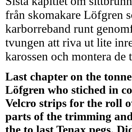
Sista kapitlet om sittbrunns
från skomakare Löfgren so
karborreband runt genomf
tvungen att riva ut lite in
karossen och montera de t
Last chapter on the tonn
Löfgren who stiched in co
Velcro strips for the roll
parts of the trimming and 
the to last Tenax pegs. Di