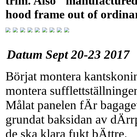
trim. Also "manufactured
hood frame out of ordinar
Datum Sept 20-23 2017
Börjat montera kantskonin
montera sufflettställninge
Målat panelen fÄr bagage
grundat baksidan av dÄrr
de ska klara fukt bÄttre.